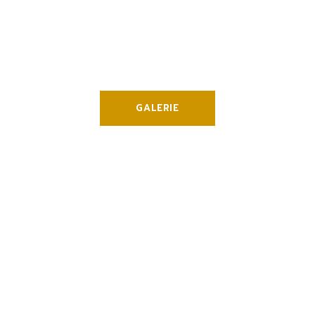
Explorer le
Refuge
GALERIE