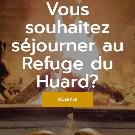
Vous
souhaitez
séjourner au
Refuge du
Huard?
RÉSERVER