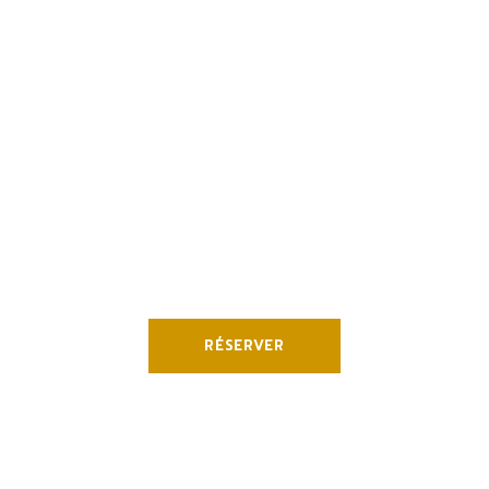
Vous souhaitez
séjourner au
Refuge du
Huard?
RÉSERVER