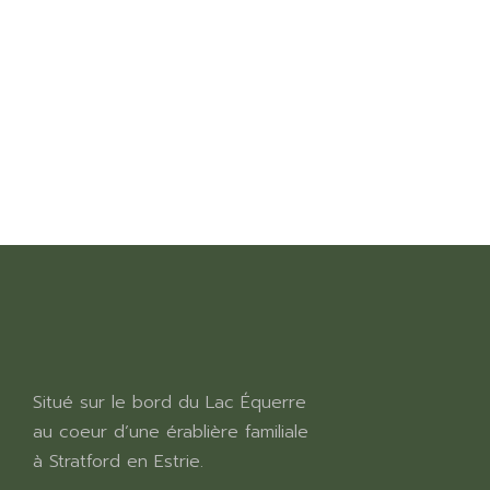
Situé sur le bord du Lac Équerre
au coeur d’une érablière familiale
à Stratford en Estrie.